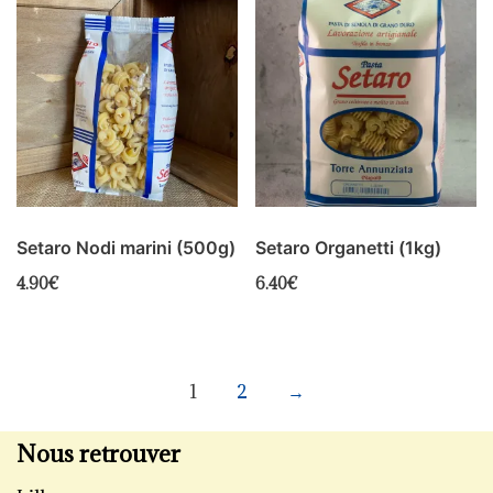
Setaro Nodi marini (500g)
Setaro Organetti (1kg)
4.90
€
6.40
€
1
2
→
Nous retrouver