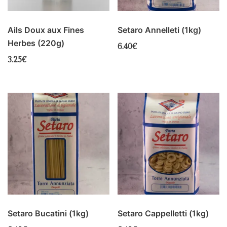
Ails Doux aux Fines
Setaro Annelleti (1kg)
Herbes (220g)
6.40
€
3.25
€
Setaro Bucatini (1kg)
Setaro Cappelletti (1kg)