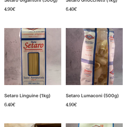
Setaro Gigantoni (500g)
Setaro Gnocchetti (1kg)
4.90
€
6.40
€
Setaro Linguine (1kg)
Setaro Lumaconi (500g)
6.40
€
4.90
€