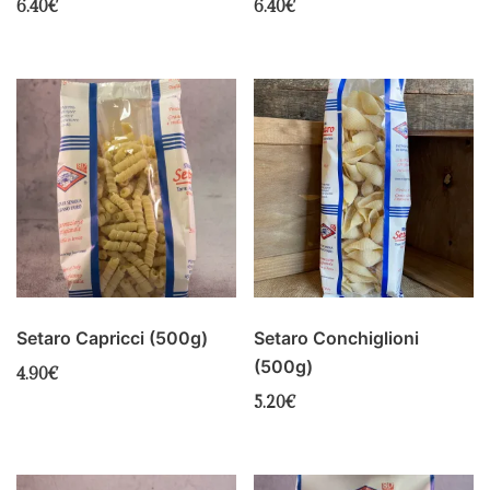
6.40
€
6.40
€
Setaro Capricci (500g)
Setaro Conchiglioni
(500g)
4.90
€
5.20
€