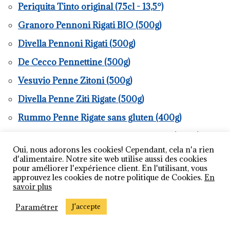
Periquita Tinto original (75cl - 13,5°)
Granoro Pennoni Rigati BIO (500g)
Divella Pennoni Rigati (500g)
De Cecco Pennettine (500g)
Vesuvio Penne Zitoni (500g)
Divella Penne Ziti Rigate (500g)
Rummo Penne Rigate sans gluten (400g)
Rummo Penne Rigate BIO et Intégrale (500g)
Oui, nous adorons les cookies! Cependant, cela n'a rien
De Cecco Penne Rigate (500g)
d'alimentaire. Notre site web utilise aussi des cookies
pour améliorer l'expérience client. En l'utilisant, vous
Rummo Penne Rigate (500g)
approuvez les cookies de notre politique de Cookies.
En
savoir plus
Vesuvio Penne Rigate (500g)
Paramétrer
J'accepte
Setaro Penne rigate (1kg)
Setaro Penne millerighe (500g)