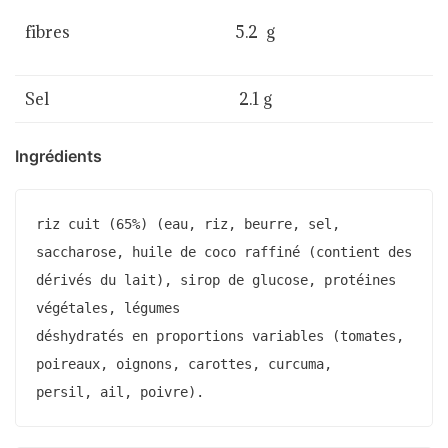
fibres
5.2 g
Sel
2.1 g
Ingrédients
riz cuit (65%) (eau, riz, beurre, sel, 
saccharose, huile de coco raffiné (contient des 
dérivés du lait), sirop de glucose, protéines 
végétales, légumes

déshydratés en proportions variables (tomates, 
poireaux, oignons, carottes, curcuma,

persil, ail, poivre).