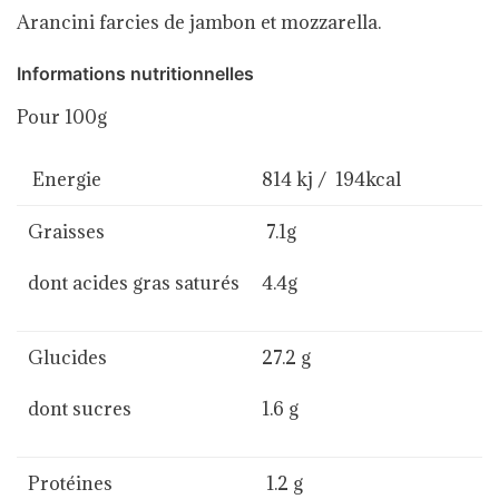
Arancini farcies de jambon et mozzarella.
Informations nutritionnelles
Pour 100g
Energie
814 kj / 194kcal
Graisses
7.1g
dont acides gras saturés
4.4g
Glucides
27.2 g
dont sucres
1.6 g
Protéines
1.2 g