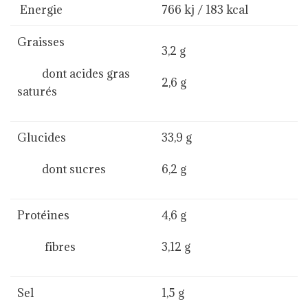
Energie
766 kj / 183 kcal
Graisses
3,2 g
dont acides gras
2,6 g
saturés
Glucides
33,9 g
dont sucres
6,2 g
Protéines
4,6 g
fibres
3,12 g
Sel
1,5 g