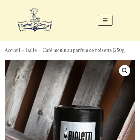
Aller
au
contenu
Accueil
»
Italie
»
Café moulu au parfum de noisette (250g)