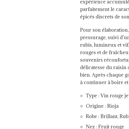
expérience accumulée p
parfaitement le caract
épicés discrets de son
Pour son élaboration, 
pressurage, suivi d’u
rubis, lumineux et vif
rouges et de fraîcheur
souvenirs réconfortan
délicatesse du raisin 
bien. Après chaque go
à continuer à boire e
Type : Vin rouge j
Origine : Rioja
Robe : Brillant, Rub
Nez : Fruit rouge