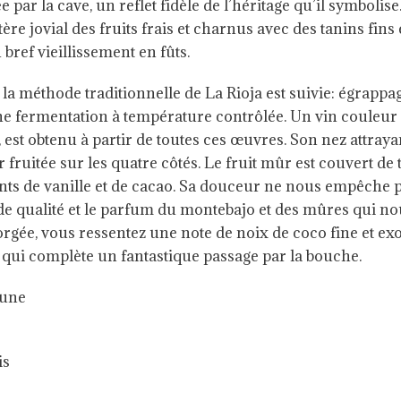
ar la cave, un reflet fidèle de l’héritage qu’il symbolise
ère jovial des fruits frais et charnus avec des tanins fin
 bref vieillissement en fûts.
la méthode traditionnelle de La Rioja est suivie: égrappag
ne fermentation à température contrôlée. Un vin couleur 
, est obtenu à partir de toutes ces œuvres. Son nez attrayan
 fruitée sur les quatre côtés. Le fruit mûr est couvert de t
ts de vanille et de cacao. Sa douceur ne nous empêche pa
de qualité et le parfum du montebajo et des mûres qui nou
rgée, vous ressentez une note de noix de coco fine et exo
t qui complète un fantastique passage par la bouche.
eune
is