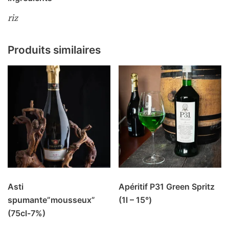
riz
Produits similaires
Asti
Apéritif P31 Green Spritz
spumante”mousseux”
(1l – 15°)
(75cl-7%)