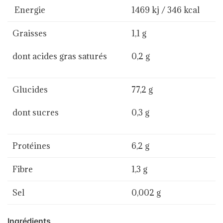
Energie
1469 kj / 346 kcal
Graisses
1,1 g
dont acides gras saturés
0,2 g
Glucides
77,2 g
dont sucres
0,3 g
Protéines
6,2 g
Fibre
1,3 g
Sel
0,002 g
Ingrédients