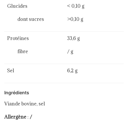
Glucides
< 0,10 g
dont sucres
>0,10 g
Protéines
33,6 g
fibre
/ g
Sel
6,2 g
Ingrédients
Viande bovine, sel
Allergène
:
/