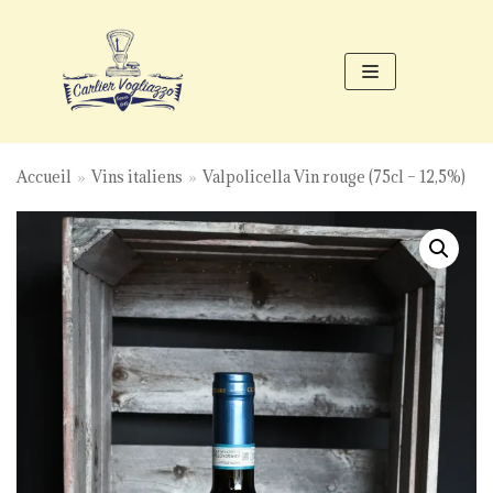
Aller
au
contenu
Accueil
»
Vins italiens
»
Valpolicella Vin rouge (75cl – 12,5%)