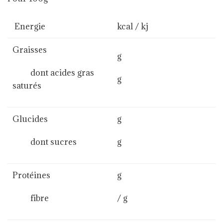
Energie
kcal / kj
Graisses
g
dont acides gras
g
saturés
Glucides
g
dont sucres
g
Protéines
g
fibre
/ g