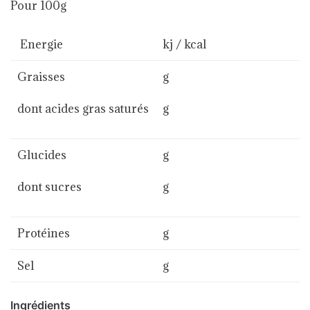
Pour 100g
Energie
kj / kcal
Graisses
g
dont acides gras saturés
g
Glucides
g
dont sucres
g
Protéines
g
Sel
g
Ingrédients