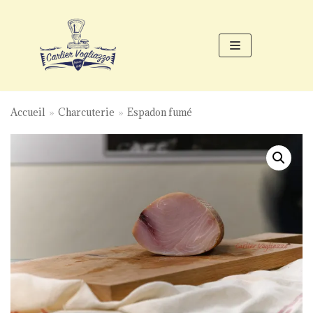
Aller
au
contenu
Accueil
»
Charcuterie
»
Espadon fumé