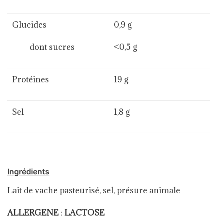
Glucides
0,9 g
dont sucres
<0,5 g
Protéines
19 g
Sel
1,8 g
Ingrédients
Lait de vache pasteurisé, sel, présure animale
ALLERGENE
:
LACTOSE