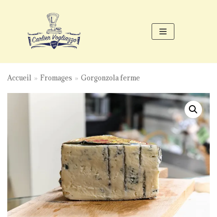
Aller
au
contenu
Accueil
»
Fromages
»
Gorgonzola ferme