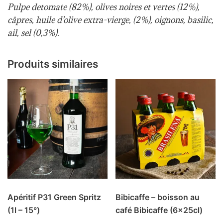
P
ulpe de
tomate (82%), olives noires et vertes (12%),
câpres, huile d’olive extra-vierge, (2%), oignons, basilic,
ail, sel (0,3%).
Produits similaires
Apéritif P31 Green Spritz
Bibicaffe – boisson au
(1l – 15°)
café Bibicaffe (6x25cl)