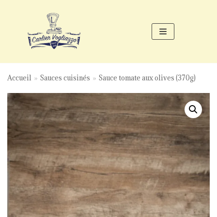
Aller
au
contenu
Accueil
»
Sauces cuisinés
»
Sauce tomate aux olives (370g)