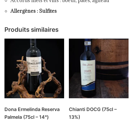
Accords mets et vins :
boeuf, pâtes, agneau
Allergènes : Sulfites
Produits similaires
Dona Ermelinda Reserva
Chianti DOCG (75cl –
Palmela (75cl – 14°)
13%)