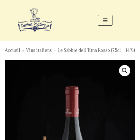
Aller
au
contenu
Accueil
»
Vins italiens
»
Le Sabbie dell’Etna Rosso (75cl – 14%)