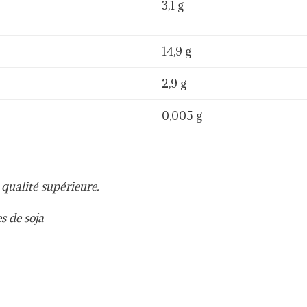
3,1 g
14,9 g
2,9 g
0,005 g
qualité supérieure.
es de soja