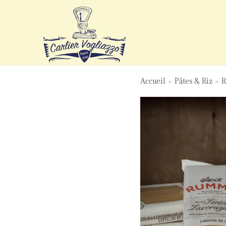
Aller
au
contenu
Accueil
»
Pâtes & Riz
»
R