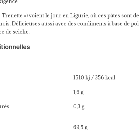
xigence
 Trenette ») voient le jour en Ligurie, où ces pâtes sont d
ois. Délicieuses aussi avec des condiments à base de poiss
e de seiche.
itionnelles
1510 kj / 356 kcal
1,6 g
urés
0,3 g
69,5 g