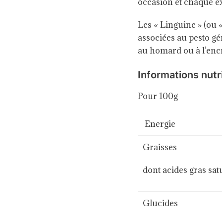
occasion et chaque e
Les « Linguine » (ou «
associées au pesto gén
au homard ou à l’encr
Informations nutr
Pour 100g
Energie
Graisses
dont acides gras sat
Glucides