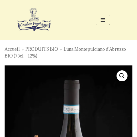
Aller
au
contenu
Accueil
»
PRODUITS BIO
»
Luna Montepulciano d’Abruzzo
BIO (75cl – 12%)