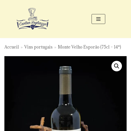
Aller
au
contenu
Accueil
»
Vins portugais
»
Monte Velho Esporão (75cl – 14°)