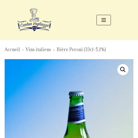
Aller
au
contenu
Accueil
»
Vins italiens
»
Bière Peroni (33cl-5,1%)