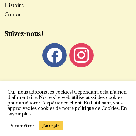
Histoire
Contact
Suivez-nous !
Informations
Oui, nous adorons les cookies! Cependant, cela n'a rien
Mentions légales
d'alimentaire. Notre site web utilise aussi des cookies
pour améliorer l'expérience client. En l'utilisant, vous
Politique de confidentialité
approuvez les cookies de notre politique de Cookies.
En
savoir plus
Conditions générales de vente
Plan du site
Paramétrer
J'accepte
Copyright 2026 | Carlier Vogliazzo