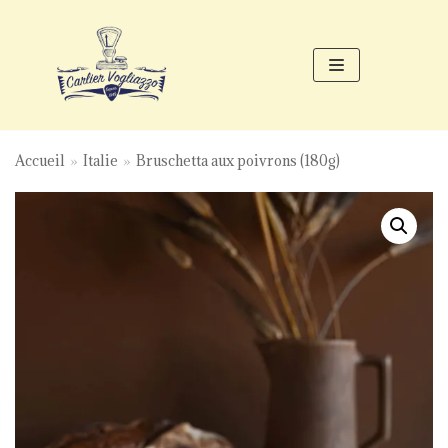
Aller
au
contenu
Accueil
»
Italie
»
Bruschetta aux poivrons (180g)