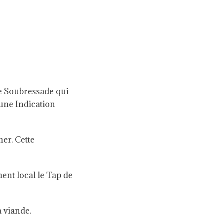
le Soubressade qui
’une Indication
ner. Cette
ent local le Tap de
a viande.