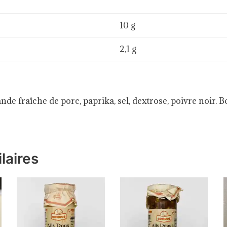
10 g
2,1 g
ande fraîche de porc, paprika, sel, dextrose, poivre noir. 
laires