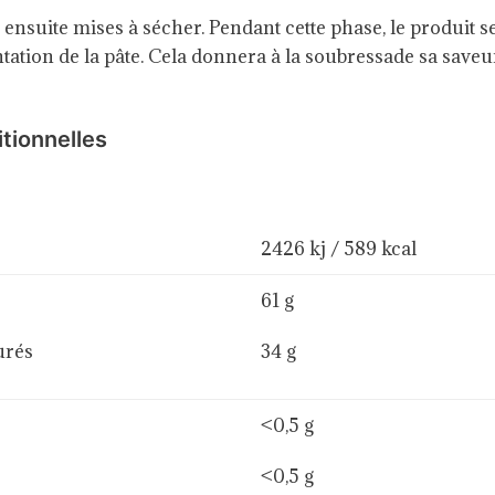
t ensuite mises à sécher. Pendant cette phase, le produit 
ation de la pâte. Cela donnera à la soubressade sa saveur 
itionnelles
2426 kj / 589 kcal
61 g
urés
34 g
<0,5 g
<0,5 g