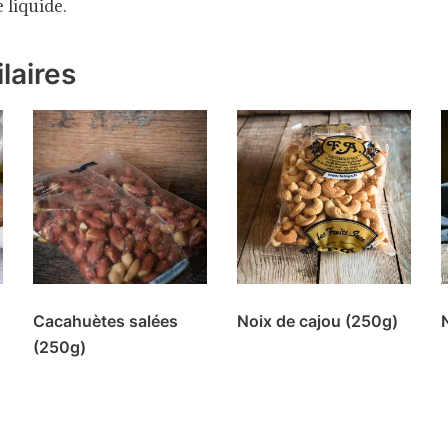
 liquide.
laires
Cacahuètes salées
Noix de cajou (250g)
(250g)