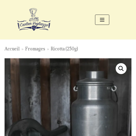
Aller
au
contenu
Accueil
»
Fromages
»
Ricotta (250g)