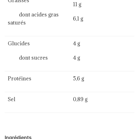
Graisses
11 g
dont acides gras
6,1 g
saturés
Glucides
4 g
dont sucres
4 g
Protéines
5,6 g
Sel
0,89 g
Ingrédients