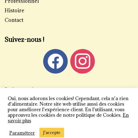
Professionnel
Histoire
Contact
Suivez-nous !
Informations
Oui, nous adorons les cookies! Cependant, cela n'a rien
Mentions légales
d'alimentaire. Notre site web utilise aussi des cookies
pour améliorer l'expérience client. En l'utilisant, vous
Politique de confidentialité
approuvez les cookies de notre politique de Cookies.
En
savoir plus
Conditions générales de vente
Plan du site
Paramétrer
J'accepte