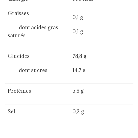
Graisses
0,1 g
dont acides gras
0,1 g
saturés
Glucides
78,8 g
dont sucres
14,7 g
Protéines
5,6 g
Sel
0,2 g