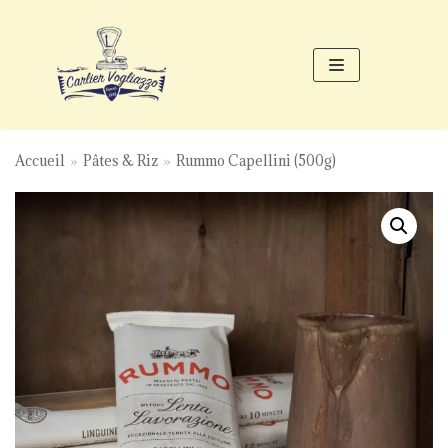
Aller
au
contenu
Accueil
»
Pâtes & Riz
»
Rummo Capellini (500g)