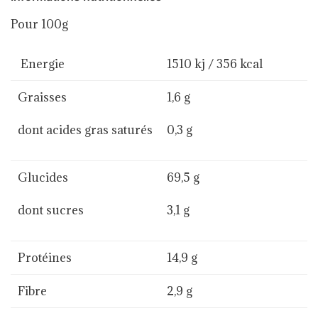
Pour 100g
Energie
1510 kj / 356 kcal
Graisses
1,6 g
dont acides gras saturés
0,3 g
Glucides
69,5 g
dont sucres
3,1 g
Protéines
14,9 g
Fibre
2,9 g