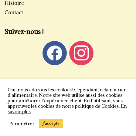
Histoire
Contact
Suivez-nous !
Informations
Oui, nous adorons les cookies! Cependant, cela n'a rien
Mentions légales
d'alimentaire. Notre site web utilise aussi des cookies
pour améliorer l'expérience client. En l'utilisant, vous
Politique de confidentialité
approuvez les cookies de notre politique de Cookies.
En
savoir plus
Conditions générales de vente
Plan du site
Paramétrer
J'accepte
Copyright 2026 | Carlier Vogliazzo