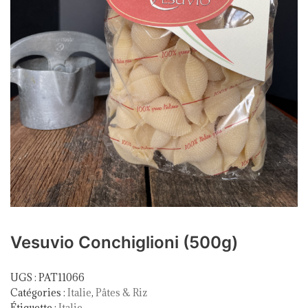
Vesuvio Conchiglioni (500g)
UGS :
PAT11066
Catégories :
Italie
,
Pâtes & Riz
Étiquette :
Italie