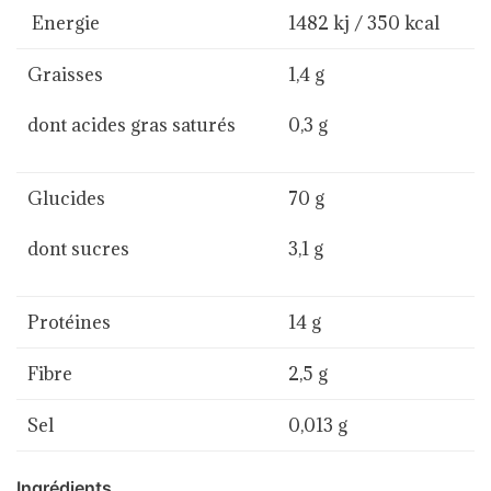
Energie
1482 kj / 350 kcal
Graisses
1,4 g
dont acides gras saturés
0,3 g
Glucides
70 g
dont sucres
3,1 g
Protéines
14 g
Fibre
2,5 g
Sel
0,013 g
Ingrédients