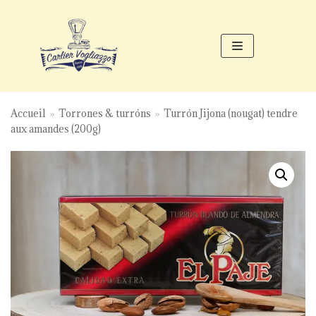
Aller
au
contenu
Accueil
»
Torrones & turróns
»
Turrón Jijona (nougat) tendre
aux amandes (200g)