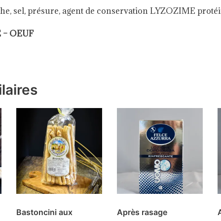
che, sel, présure, agent de conservation LYZOZIME proté
 – OEUF
laires
Bastoncini aux
Après rasage