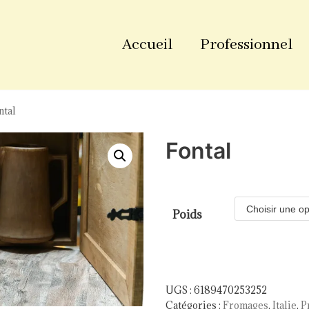
Accueil
Professionnel
ntal
Fontal
Poids
UGS :
6189470253252
Catégories :
Fromages
,
Italie
,
P