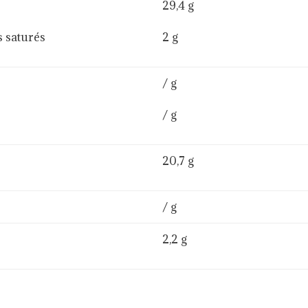
29,4 g
saturés
2 g
/ g
/ g
20,7 g
/ g
2,2 g