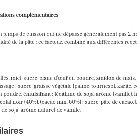
ations complémentaires
n temps de cuisson qui ne dépasse généralement pas 2 he
ité de la pâte ; ce facteur, combiné aux différentes rece
lés, miel, sucre, blanc d’œuf en poudre, amidon de maïs,
ssage : sucre, graisse végétale (palme, tournesol, karité, co
 poudre, émulsifiant : lécithine de soja, arôme (vanille), 
ocolat noir (40%), (cacao min. 60%) : sucre, pâte de cacao,
e de soja, arôme naturel de vanille.
laires