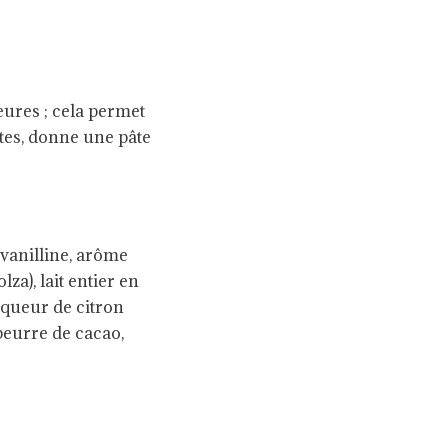
ures ; cela permet
ttes, donne une pâte
 vanilline, arôme
lza), lait entier en
liqueur de citron
 beurre de cacao,