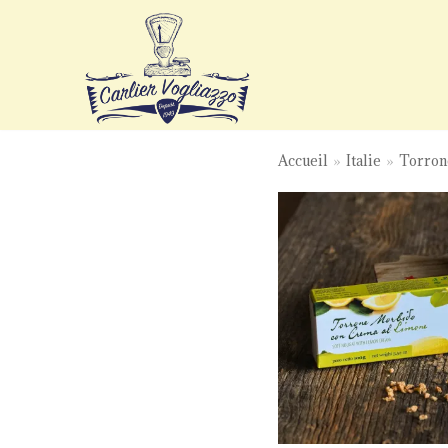
Aller
au
contenu
Accueil
»
Italie
»
Torrone