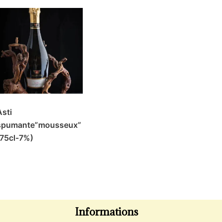
Asti
spumante”mousseux”
(75cl-7%)
Informations