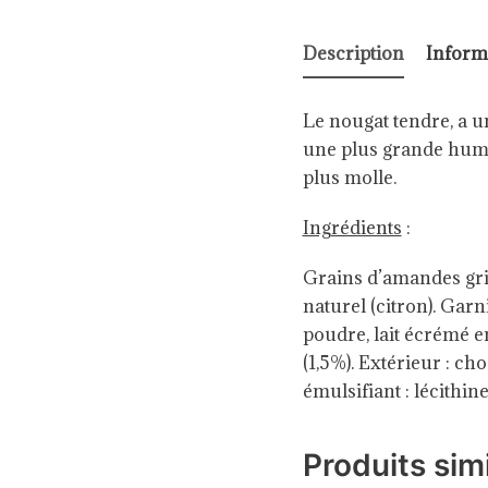
Description
Inform
Le nougat tendre, a u
une plus grande humid
plus molle.
Ingrédients
:
Grains d’amandes gril
naturel (citron). Garni
poudre, lait écrémé en
(1,5%). Extérieur : ch
émulsifiant : lécithin
Produits simi