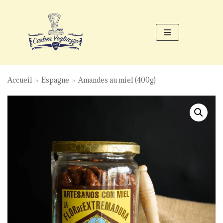
Aller
au
contenu
Accueil
»
Espagne
»
Amandes au miel (400g)