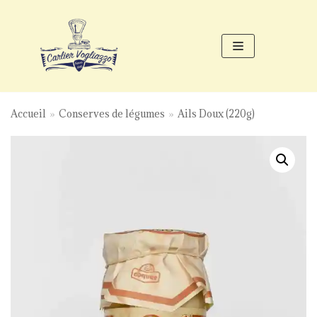
Aller
au
contenu
Accueil
»
Conserves de légumes
»
Ails Doux (220g)