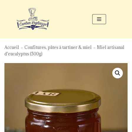
Aller
au
contenu
Accueil
»
Confitures, pâtes à tartiner & miel
»
Miel artisanal
d’eucalyptus (500g)