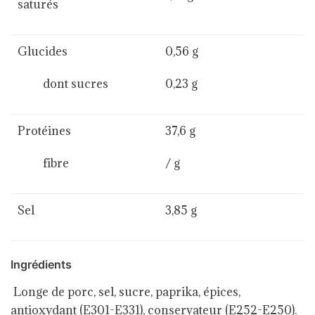
saturés
Glucides
0,56 g
dont sucres
0,23 g
Protéines
37,6 g
fibre
/ g
Sel
3,85 g
Ingrédients
Longe de porc, sel, sucre, paprika, épices,
antioxydant (E301-E331), conservateur (E252-E250).