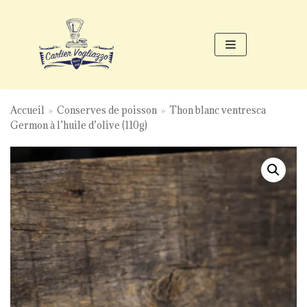
Aller
au
contenu
Accueil
»
Conserves de poisson
»
Thon blanc ventresca
Germon à l’huile d’olive (110g)