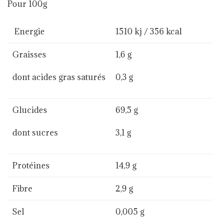
Pour 100g
Energie
1510 kj / 356 kcal
Graisses
1,6 g
dont acides gras saturés
0,3 g
Glucides
69,5 g
dont sucres
3,1 g
Protéines
14,9 g
Fibre
2,9 g
Sel
0,005 g