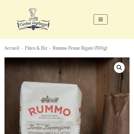
Aller
au
contenu
Accueil
»
Pâtes & Riz
»
Rummo Penne Rigate (500g)