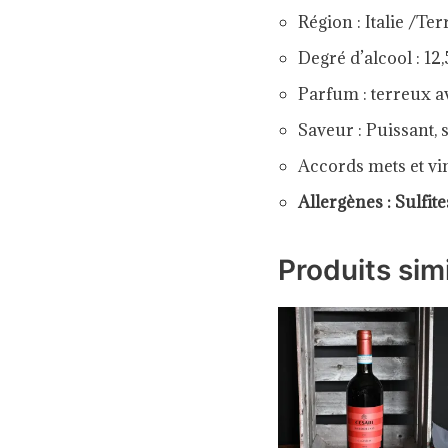
Région :
Italie
/
Terr
Degré d’alcool : 12,
Parfum :
terreux av
Saveur :
Puissant, 
Accords mets et vi
Allergènes : Sulfit
Produits simi