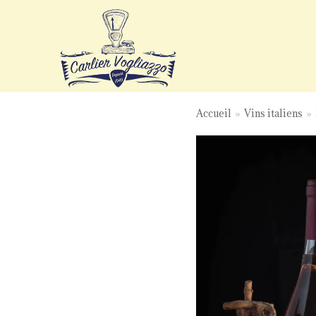
Aller
au
contenu
Accueil
»
Vins italiens
»