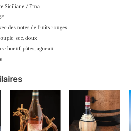
e Siciliane / Etna
5°
ec des notes de fruits rouges
souple, sec, doux
ns :
boeuf, pâtes, agneau
es
laires