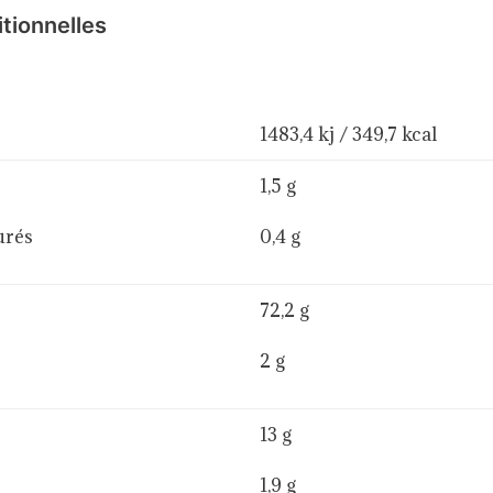
itionnelles
1483,4 kj / 349,7 kcal
1,5 g
urés
0,4 g
72,2 g
2 g
13 g
1,9 g