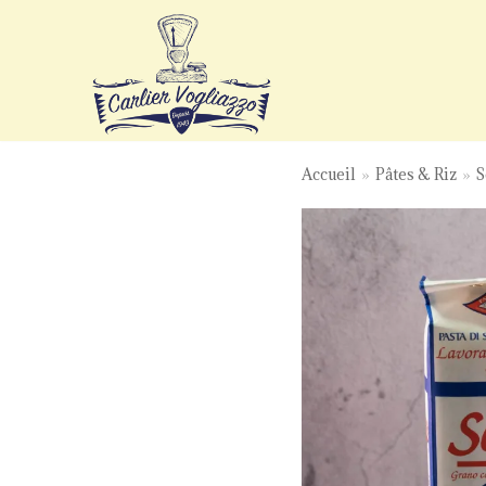
Aller
au
contenu
Accueil
»
Pâtes & Riz
»
S