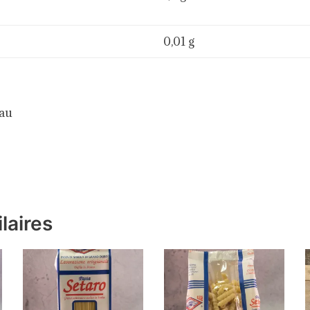
0,01 g
eau
laires