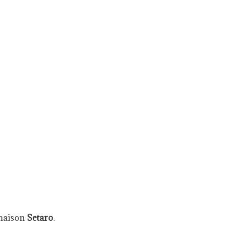
 maison
Setaro
.