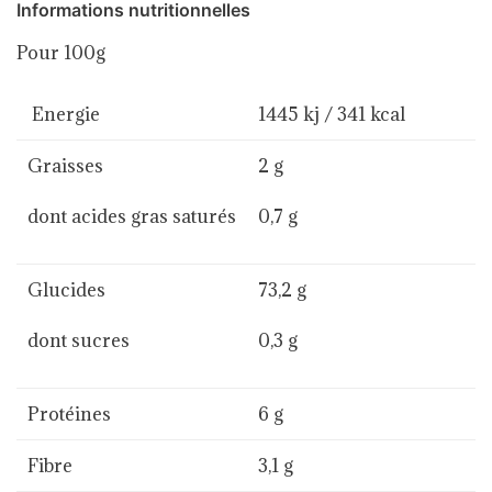
Informations nutritionnelles
Pour 100g
Energie
1445 kj / 341 kcal
Graisses
2 g
dont acides gras saturés
0,7 g
Glucides
73,2 g
dont sucres
0,3 g
Protéines
6 g
Fibre
3,1 g