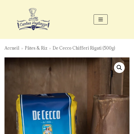
Aller
au
contenu
Accueil
»
Pâtes & Riz
»
De Cecco Chifferi Rigati (500g)