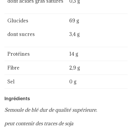
dont acides gras saturés
0,3 g
Glucides
69 g
dont sucres
3,4 g
Protéines
14 g
Fibre
2,9 g
Sel
0 g
Ingrédients
Semoule de blé dur de qualité supérieure.
peut contenir des traces de soja