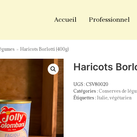
Accueil
Professionnel
légumes
»
Haricots Borlotti (400g)
Haricots Borl
UGS :
CSV80020
Catégories :
Conserves de lég
Étiquettes :
Italie
,
végétarien