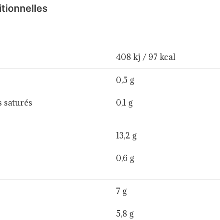
itionnelles
408 kj / 97 kcal
0,5 g
saturés
0,1 g
13,2 g
0,6 g
7 g
5,8 g