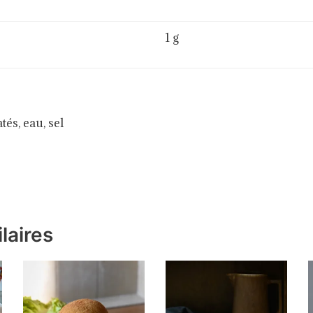
1 g
és, eau, sel
laires