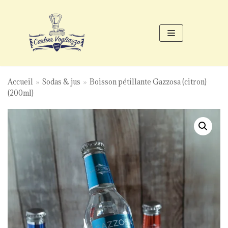
Aller
au
contenu
Accueil
»
Sodas & jus
»
Boisson pétillante Gazzosa (citron)
(200ml)