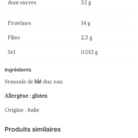
dont sucres
3,1 g
Protéines
14 g
Fibre
2,5 g
Sel
0,013 g
Ingrédients
Semoule de
blé
dur, eau.
Allergène : gluten
Origine : Italie
Produits similaires