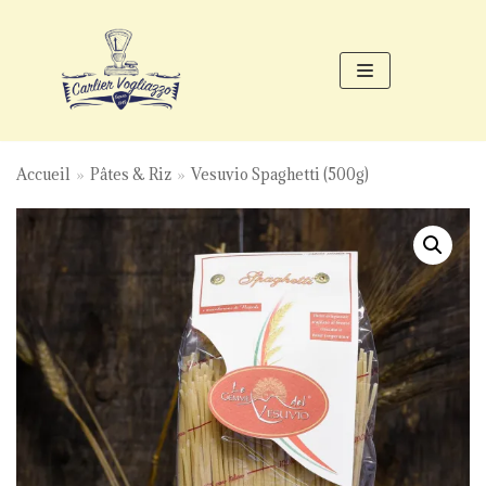
Aller
au
contenu
Accueil
»
Pâtes & Riz
»
Vesuvio Spaghetti (500g)