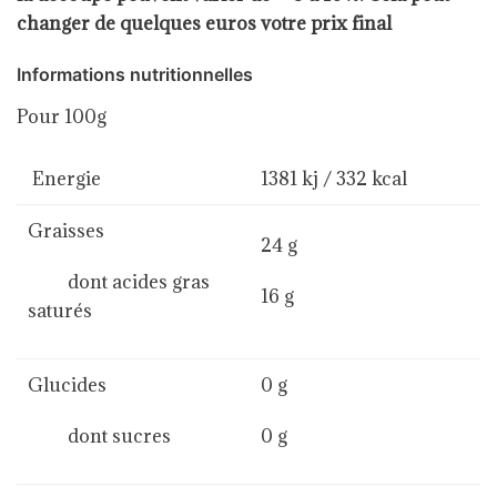
changer de quelques euros votre prix final
Informations nutritionnelles
Pour 100g
Energie
1381 kj / 332 kcal
Graisses
24 g
dont acides gras
16 g
saturés
Glucides
0 g
dont sucres
0 g