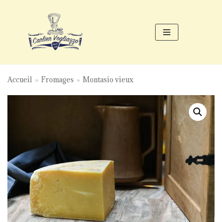
Aller
au
contenu
Accueil
»
Fromages
»
Montasio vieux