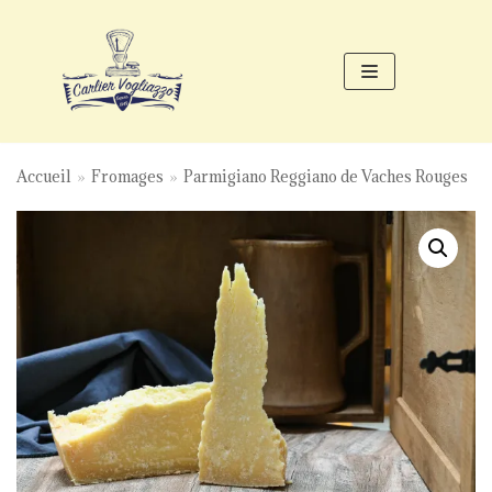
Aller
au
contenu
Accueil
»
Fromages
»
Parmigiano Reggiano de Vaches Rouges