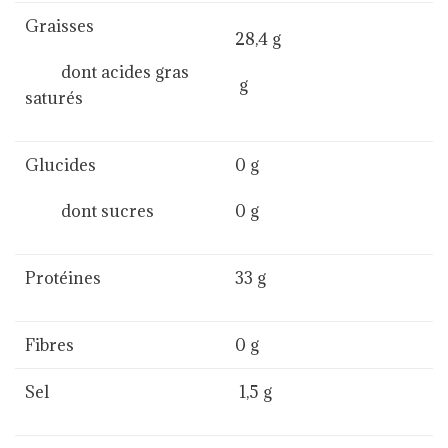
Graisses
28,4 g
dont acides gras
g
saturés
Glucides
0 g
dont sucres
0 g
Protéines
33 g
Fibres
0 g
Sel
1,5 g