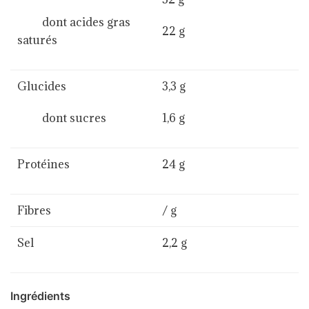
dont acides gras
22 g
saturés
Glucides
3,3 g
dont sucres
1,6 g
Protéines
24 g
Fibres
/ g
Sel
2,2 g
Ingrédients