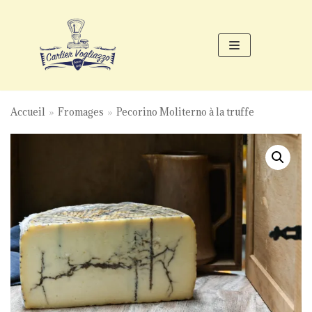
Aller
au
contenu
Accueil
»
Fromages
»
Pecorino Moliterno à la truffe