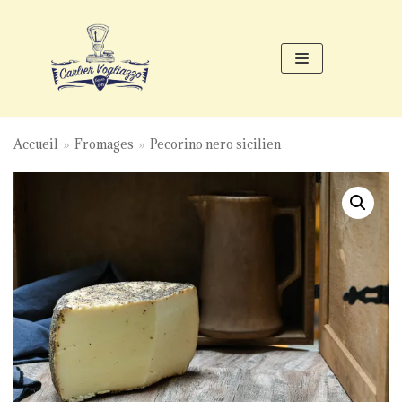
Aller
au
contenu
Accueil
»
Fromages
»
Pecorino nero sicilien