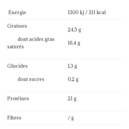
Energie
1300 kj / 311 kcal
Graisses
24,5 g
dont acides gras
16,4 g
saturés
Glucides
1,3 g
dont sucres
0,2 g
Protéines
21 g
Fibres
/ g