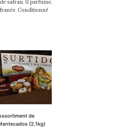
de safran. Il parfume,
afranée. Conditionné
Assortiment de
Mantecados (2,1kg)