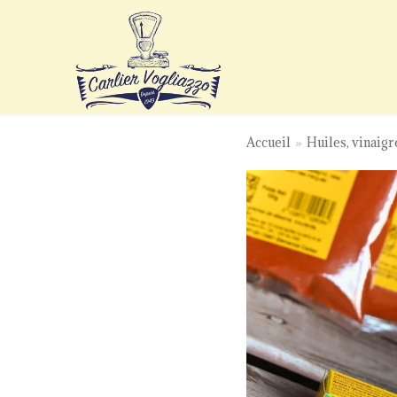
Aller
au
contenu
Accueil
»
Huiles, vinaigr