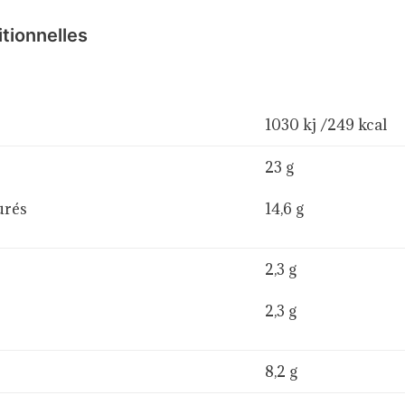
itionnelles
1030 kj /249 kcal
23 g
urés
14,6 g
2,3 g
2,3 g
8,2 g