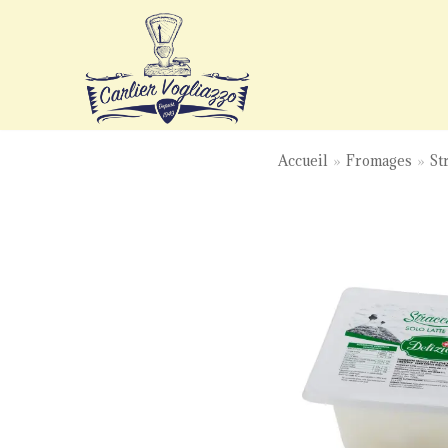
Aller
au
contenu
Accueil
»
Fromages
»
St