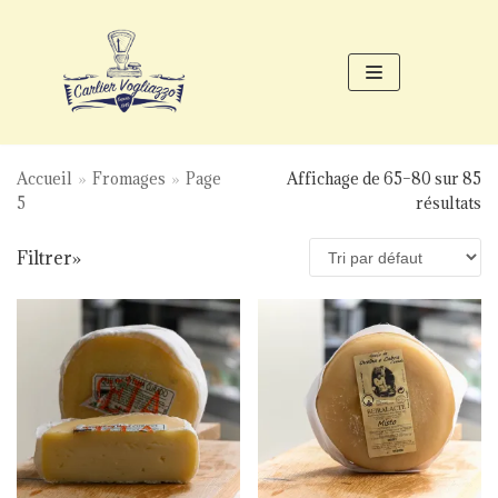
Aller
au
contenu
Accueil
»
Fromages
»
Page
Affichage de 65–80 sur 85
5
résultats
Filtrer»