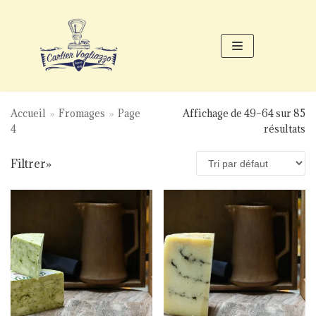
Aller
au
contenu
Accueil
»
Fromages
»
Page
Affichage de 49–64 sur 85
4
résultats
Filtrer»